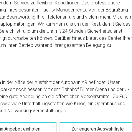
ndem Service zu flexiblen Konditionen. Das professionelle
hrung Ihres gesamten Facility Managements. Von der Begrüßung
 zur Beantwortung Ihrer Telefonanrufe und vielem mehr. Mit eine
 Laptop mitbringen. Wir kümmern uns um den Rest, damit Sie das
ereich ist rund um die Uhr mit 24-Stunden-Sicherheitsdienst
higt durcharbeiten können. Darüber hinaus bietet das Center Ihr
, um Ihren Betrieb während Ihrer gesamten Belegung zu
ch in der Nähe der Ausfahrt der Autobahn A9 befindet. Unser
hbarkeit noch besser. Mit dem Bahnhof Bijlmer Arena und der U-
eine gute Anbindung an die öffentlichen Verkehrsmittel. Zu Fuß
owie viele Unterhaltungsstätten wie Kinos, ein Opernhaus und
und Networking-Veranstaltungen.
in Angebot einholen
Zur engeren Auswahlliste