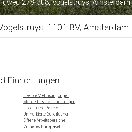
ergweg 278-308, Vogelstruys, Amsterdam
Vogelstruys, 1101 BV, Amsterdam
nd Einrichtungen
Flexible Mietbedingungen
Möblierte Büroeinrichtungen
Hotdesking Pakete
Unmarkierte Büroflächen
Offene Arbeitsbereiche
Virtuelles Büropaket