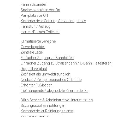
Fahrradständer
Speiselokalitäten vor Ort
Parkplatz vor Ort
Kommerzielle Catering Serviceangebote
Fahrstuhl/ Aufzug
Herren/Damen Toiletten
Klimatisierte Bereiche
Gewerbegebiet
Zentrale Lage
Einfacher Zugang zu Bahnhöfen
Einfacher Zugang zu Straßenbahn / U-Bahn Haltestellen
Doppelt verglast
Zetifiziert als umweltfreundlich
Neubau / Zeitgenössisches Gebäude
Erhöhter Fußboden
Tief hängende / abgesetzte Zimmerdecke
Büro Service & Administrative Unterstützung
Sitzungssaal Einrichtungen
Kommerzieller Reinigungsdienst
Konferenzräume