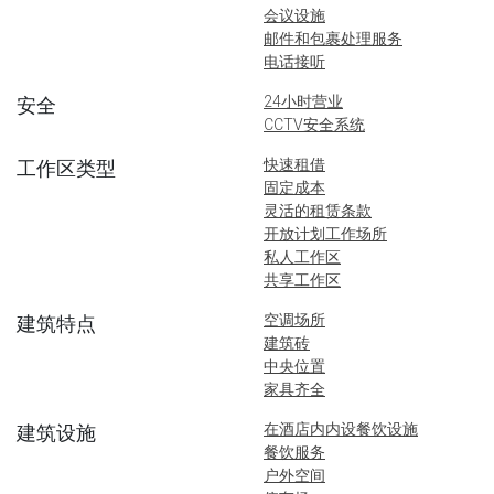
会议设施
邮件和包裹处理服务
电话接听
24小时营业
安全
CCTV安全系统
快速租借
工作区类型
固定成本
灵活的租赁条款
开放计划工作场所
私人工作区
共享工作区
空调场所
建筑特点
建筑砖
中央位置
家具齐全
在酒店内内设餐饮设施
建筑设施
餐饮服务
户外空间