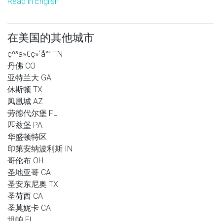
Read in English
在美国的其他城市
çº³ä»€ç»´å°” TN
丹佛 CO
亚特兰大 GA
休斯顿 TX
凤凰城 AZ
劳德代尔堡 FL
匹兹堡 PA
华盛顿特区
印第安纳波利斯 IN
哥伦布 OH
圣地亚哥 CA
圣安东尼奥 TX
圣荷西 CA
圣莫妮卡 CA
坦帕 FL