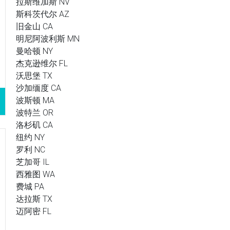
拉斯维加斯 NV
斯科茨代尔 AZ
旧金山 CA
明尼阿波利斯 MN
曼哈顿 NY
杰克逊维尔 FL
沃思堡 TX
沙加缅度 CA
波斯顿 MA
波特兰 OR
洛杉矶 CA
纽约 NY
罗利 NC
芝加哥 IL
西雅图 WA
费城 PA
达拉斯 TX
迈阿密 FL