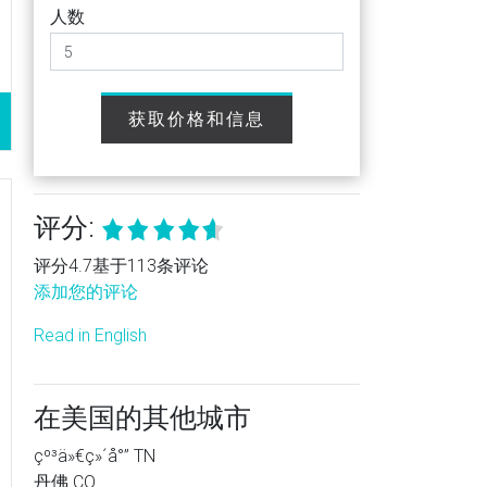
人数
获取价格和信息
评分:
评分4.7基于113条评论
添加您的评论
Read in English
在美国的其他城市
çº³ä»€ç»´å°” TN
丹佛 CO