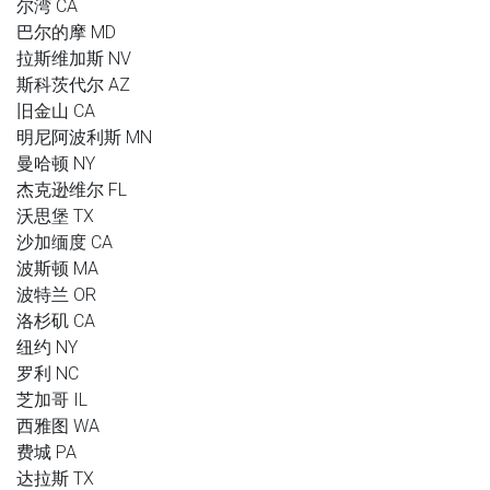
尔湾 CA
巴尔的摩 MD
拉斯维加斯 NV
斯科茨代尔 AZ
旧金山 CA
明尼阿波利斯 MN
曼哈顿 NY
杰克逊维尔 FL
沃思堡 TX
沙加缅度 CA
波斯顿 MA
波特兰 OR
洛杉矶 CA
纽约 NY
罗利 NC
芝加哥 IL
西雅图 WA
费城 PA
达拉斯 TX