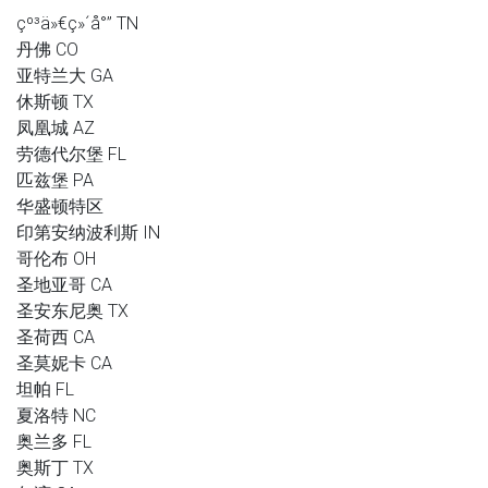
çº³ä»€ç»´å°” TN
丹佛 CO
亚特兰大 GA
休斯顿 TX
凤凰城 AZ
劳德代尔堡 FL
匹兹堡 PA
华盛顿特区
印第安纳波利斯 IN
哥伦布 OH
圣地亚哥 CA
圣安东尼奥 TX
圣荷西 CA
圣莫妮卡 CA
坦帕 FL
夏洛特 NC
奥兰多 FL
奥斯丁 TX