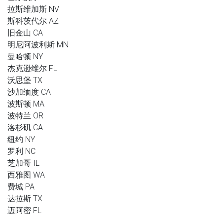
拉斯维加斯 NV
斯科茨代尔 AZ
旧金山 CA
明尼阿波利斯 MN
曼哈顿 NY
杰克逊维尔 FL
沃思堡 TX
沙加缅度 CA
波斯顿 MA
波特兰 OR
洛杉矶 CA
纽约 NY
罗利 NC
芝加哥 IL
西雅图 WA
费城 PA
达拉斯 TX
迈阿密 FL