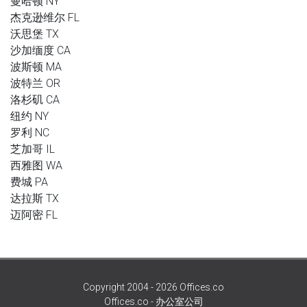
曼哈顿 NY
杰克逊维尔 FL
沃思堡 TX
沙加缅度 CA
波斯顿 MA
波特兰 OR
洛杉矶 CA
纽约 NY
罗利 NC
芝加哥 IL
西雅图 WA
费城 PA
达拉斯 TX
迈阿密 FL
Copyright 2004 - 2026 Offices.co
Offices.co - 办公室公司