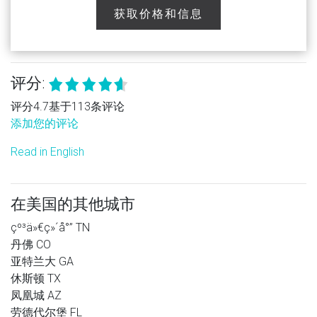
获取价格和信息
评分:
评分4.7基于113条评论
添加您的评论
Read in English
在美国的其他城市
çº³ä»€ç»´å°” TN
丹佛 CO
亚特兰大 GA
休斯顿 TX
凤凰城 AZ
劳德代尔堡 FL