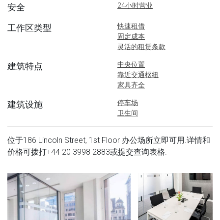
24小时营业
安全
快速租借
工作区类型
固定成本
灵活的租赁条款
中央位置
建筑特点
靠近交通枢纽
家具齐全
停车场
建筑设施
卫生间
位于186 Lincoln Street, 1st Floor 办公场所立即可用.详情和
价格可拨打
+44 20 3998 2883
或提交查询表格.