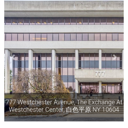
Westchester Avenue, The Exchange At
777 Wes
tchester Center, 白色平原 NY 10604
Westc