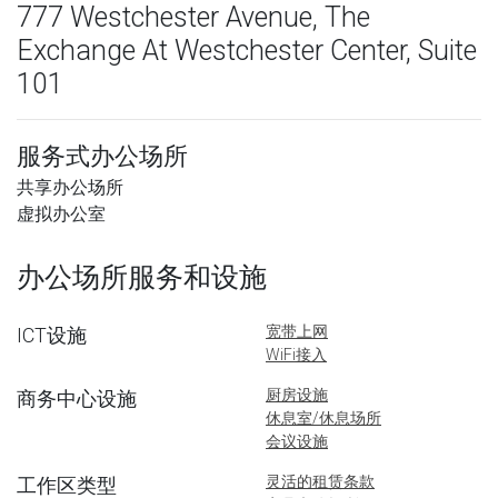
777 Westchester Avenue, The
Exchange At Westchester Center, Suite
101
服务式办公场所
共享办公场所
虚拟办公室
办公场所服务和设施
宽带上网
ICT设施
WiFi接入
厨房设施
商务中心设施
休息室/休息场所
会议设施
灵活的租赁条款
工作区类型