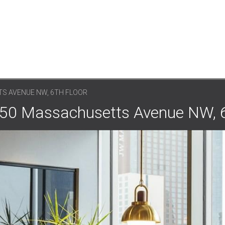
S AVENUE NW, 6TH FLOOR
ssachusetts Avenue NW, 6t