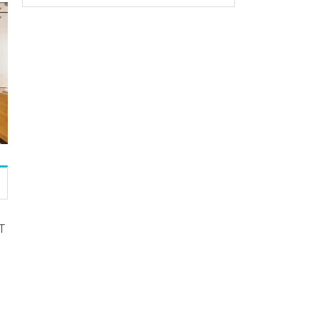
T
了
，