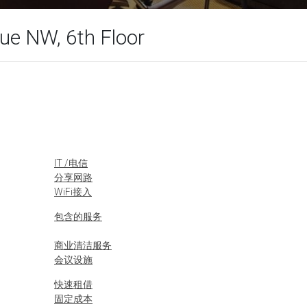
e NW, 6th Floor
IT /电信
分享网路
WiFi接入
包含的服务
商业清洁服务
会议设施
快速租借
固定成本