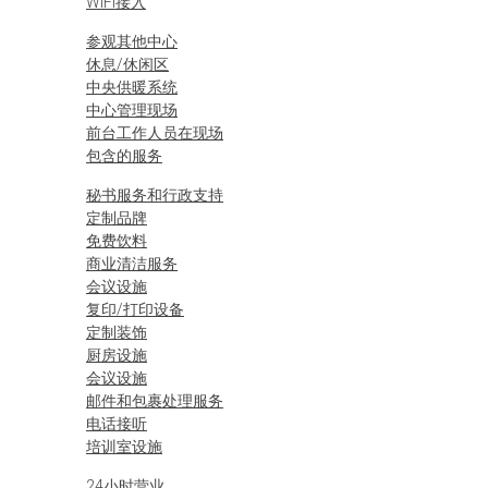
WiFi接入
参观其他中心
休息/休闲区
中央供暖系统
中心管理现场
前台工作人员在现场
包含的服务
秘书服务和行政支持
定制品牌
免费饮料
商业清洁服务
会议设施
复印/打印设备
定制装饰
厨房设施
会议设施
邮件和包裹处理服务
电话接听
培训室设施
24小时营业