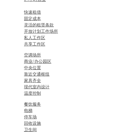
快速租借
固定成本
灵活的租赁条款
开放计划工作场所
私人工作区
共享工作区
空调场所
商业/办公园区
中央位置
靠近交通枢纽
家具齐全
现代室内设计
温度控制
餐饮服务
电梯
停车场
回收设施
卫生间