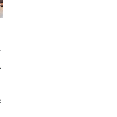
由
，
水
盖
。