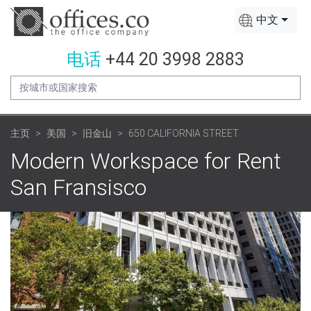
中文
电话
+44 20 3998 2883
主页
美国
旧金山
650 CALIFORNIA STREET
Modern Workspace for Rent
San Fransisco