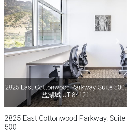
2825 East Cottonwood Parkway, Suite 500,
2
盐湖城 UT 84121
2825 East Cottonwood Parkway, Suite
500