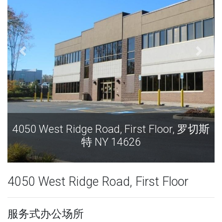
4050 West Ridge Road, First Floor, 罗切斯
40
特 NY 14626
4050 West Ridge Road, First Floor
服务式办公场所