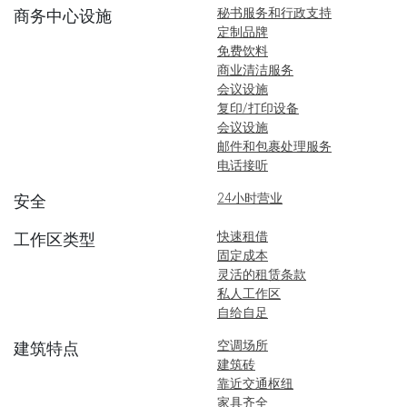
秘书服务和行政支持
商务中心设施
定制品牌
免费饮料
商业清洁服务
会议设施
复印/打印设备
会议设施
邮件和包裹处理服务
电话接听
24小时营业
安全
快速租借
工作区类型
固定成本
灵活的租赁条款
私人工作区
自给自足
空调场所
建筑特点
建筑砖
靠近交通枢纽
家具齐全