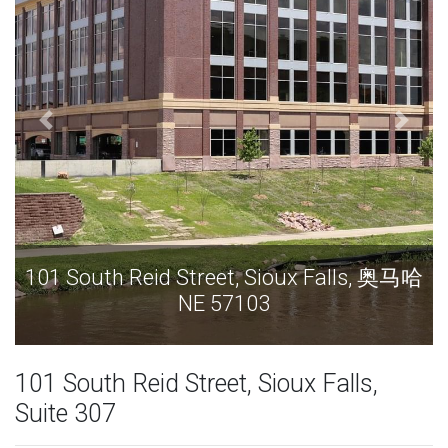
101 South Reid Street, Sioux Falls, 奥马哈
1
NE 57103
101 South Reid Street, Sioux Falls,
Suite 307