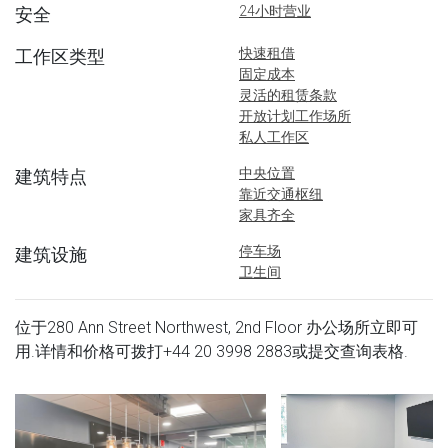
24小时营业
安全
快速租借
工作区类型
固定成本
灵活的租赁条款
开放计划工作场所
私人工作区
中央位置
建筑特点
靠近交通枢纽
家具齐全
停车场
建筑设施
卫生间
位于280 Ann Street Northwest, 2nd Floor 办公场所立即可
用.详情和价格可拨打
+44 20 3998 2883
或提交查询表格.