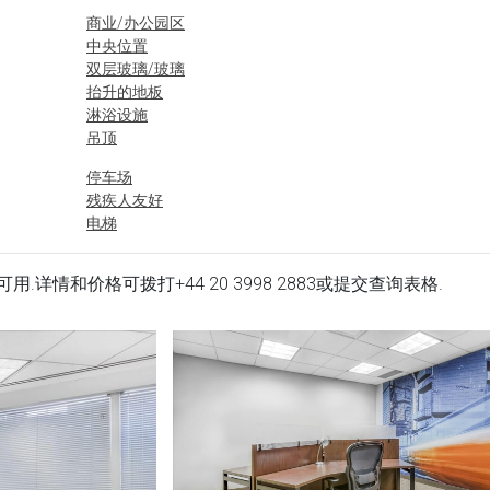
商业/办公园区
中央位置
双层玻璃/玻璃
抬升的地板
淋浴设施
吊顶
停车场
残疾人友好
电梯
公场所立即可用.详情和价格可拨打
+44 20 3998 2883
或提交查询表格.