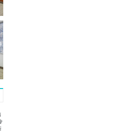
售
专
新