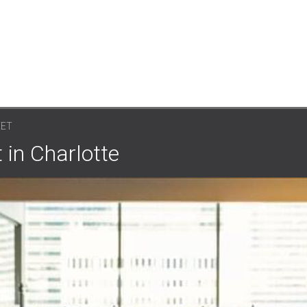
EET
in Charlotte