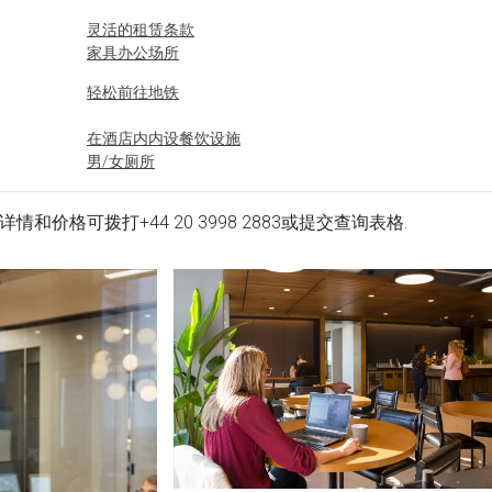
灵活的租赁条款
家具办公场所
轻松前往地铁
在酒店内内设餐饮设施
男/女厕所
即可用.详情和价格可拨打
+44 20 3998 2883
或提交查询表格.