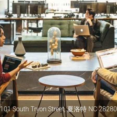
101 South Tryon Street, 夏洛特 NC 28280