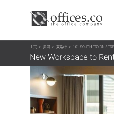
主页
美国
夏洛特
101 SOUTH TRYON STR
New Workspace to Rent 