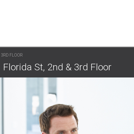
& 3RD FLOOR
ida St, 2nd & 3rd Floor