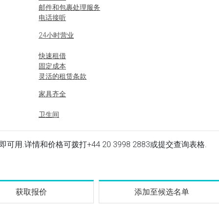
邮件和包裹处理服务
电话接听
24小时营业
快速租借
固定成本
灵活的租赁条款
家具齐全
卫生间
 办公场所立即可用.详情和价格可拨打
+44 20 3998 2883
或提交查询表格.
获取报价
添加至候选名单