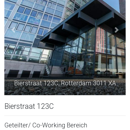
Bierstraat 123C, Rotterdam 3011 XA
B
Bierstraat 123C
Geteilter/ Co-Working Bereich