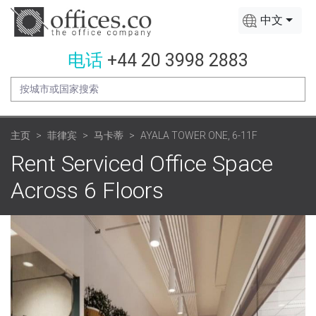
中文
电话
+44 20 3998 2883
主页
菲律宾
马卡蒂
AYALA TOWER ONE, 6-11F
Rent Serviced Office Space
Across 6 Floors