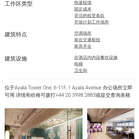
快速租借
工作区类型
固定成本
灵活的租赁条款
开放计划工作场所
空调场所
建筑特点
靠近交通枢纽
家具齐全
在酒店内内设餐饮设施
建筑设施
电梯
卫生间
位于Ayala Tower One, 6-11F, 1 Ayala Avenue 办公场所立即
可用.详情和价格可拨打
+44 20 3998 2883
或提交查询表格.