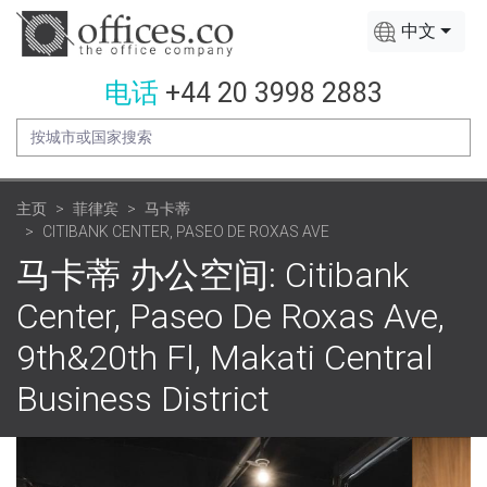
中文
电话
+44 20 3998 2883
主页
菲律宾
马卡蒂
CITIBANK CENTER, PASEO DE ROXAS AVE
马卡蒂 办公空间: Citibank
Center, Paseo De Roxas Ave,
9th&20th Fl, Makati Central
Business District