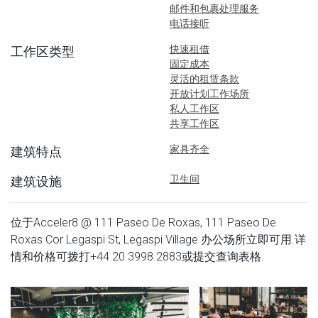
邮件和包裹处理服务
电话接听
快速租借
工作区类型
固定成本
灵活的租赁条款
开放计划工作场所
私人工作区
共享工作区
家具齐全
建筑特点
卫生间
建筑设施
位于Acceler8 @ 111 Paseo De Roxas, 111 Paseo De
Roxas Cor Legaspi St, Legaspi Village 办公场所立即可用.详
情和价格可拨打
+44 20 3998 2883
或提交查询表格.