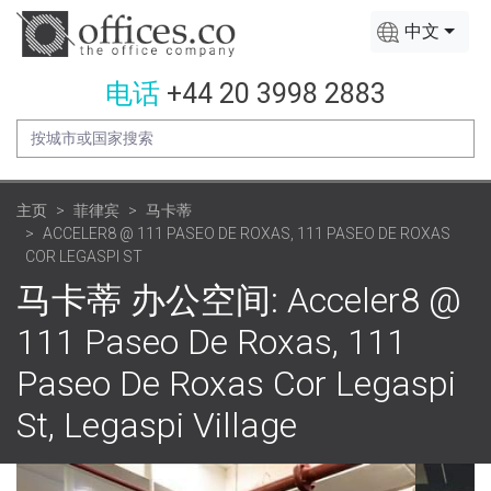
中文
电话
+44 20 3998 2883
主页
菲律宾
马卡蒂
ACCELER8 @ 111 PASEO DE ROXAS, 111 PASEO DE ROXAS
COR LEGASPI ST
马卡蒂 办公空间: Acceler8 @
111 Paseo De Roxas, 111
Paseo De Roxas Cor Legaspi
St, Legaspi Village