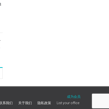
舱
，
公
位
成为会员
联系我们
关于我们
隐私政策
List your office