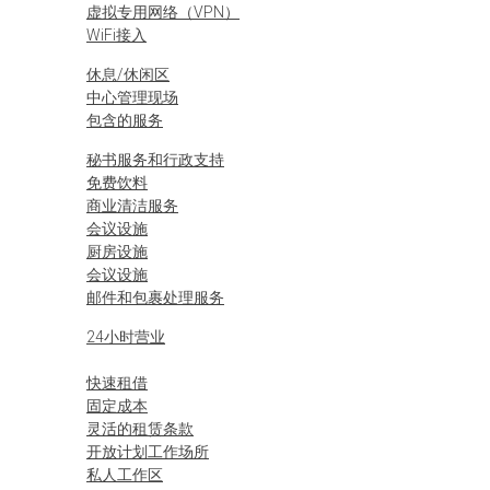
虚拟专用网络（VPN）
WiFi接入
休息/休闲区
中心管理现场
包含的服务
秘书服务和行政支持
免费饮料
商业清洁服务
会议设施
厨房设施
会议设施
邮件和包裹处理服务
24小时营业
快速租借
固定成本
灵活的租赁条款
开放计划工作场所
私人工作区