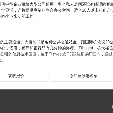
间供中型企业租给大型公司租用。多个私人房间还设有经理的客
常灵活，还将提供宽敞的联合办公空间，适合20人以上的租户
空间坐下来立即工作。
inlupa市的主要通道。大楼前即是各种公共交通站点，距国际机场仅20
酒店，餐厅和银行只有几分钟的路程。 Filinvest一栋大楼
18.7公顷的信息技术园区，位于Filinvest市PEZA注册的IT区内，通过
势。
获取报价
添加至候选名单