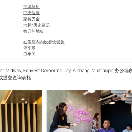
空调场所
中央位置
家具齐全
地标/历史建筑
抬升的地板
在酒店内内设餐饮设施
停车场
卫生间
 Midway, Filinvest Corporate City, Alabang, Muntinlupa 办公场
或提交查询表格.