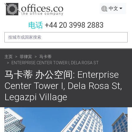
中文
电话
+44 20 3998 2883
主页
菲律宾
马卡蒂
ENTERPRISE CENTER TOWER I, DELA ROSA ST
马卡蒂 办公空间: Enterprise
Center Tower I, Dela Rosa St,
Legazpi Village