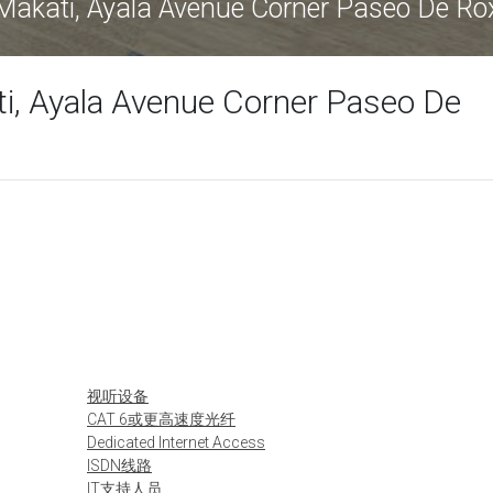
ng Makati, Ayala Avenue Corner Paseo De
ati, Ayala Avenue Corner Paseo De
视听设备
CAT 6或更高速度光纤
Dedicated Internet Access
ISDN线路
IT支持人员