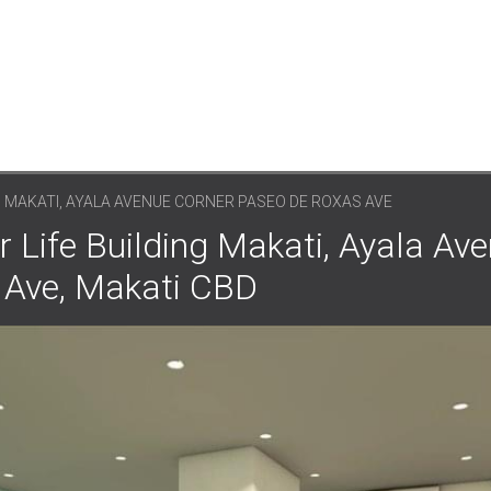
NG MAKATI, AYALA AVENUE CORNER PASEO DE ROXAS AVE
fe Building Makati, Ayala Ave
 Ave, Makati CBD