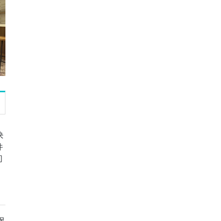
决
件
问
拐