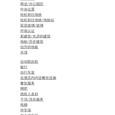
商业/办公园区
中央位置
轻松前往地铁
轻松前往地铁/地铁站
双层玻璃/玻璃
环保认证
新建筑/先进的建筑
地标/历史建筑
抬升的地板
吊顶
自动取款机
银行
自行车架
在酒店内内设餐饮设施
餐饮服务
网吧
残疾人友好
干洗/洗衣服务
电梯
停车场