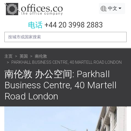
中文
电话
+44 20 3998 2883
主页
英国
南伦敦
PARKHALL BUSINESS CENTRE, 40 MARTELL ROAD LONDON
南伦敦 办公空间: Parkhall
Business Centre, 40 Martell
Road London