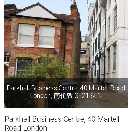
Parkhall Business Centre, 40 Martell Road
Par
London, 南伦敦 SE21 8EN
Parkhall Business Centre, 40 Martell
Road London