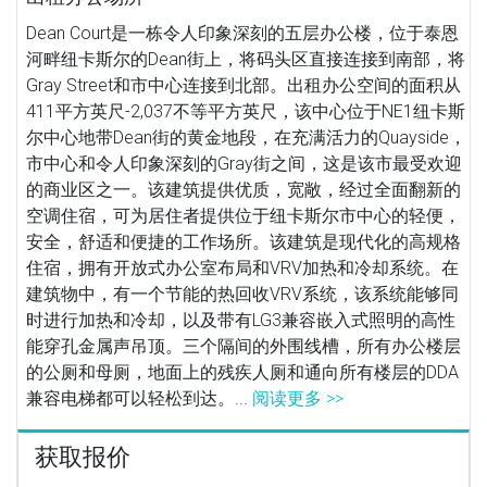
Dean Court是一栋令人印象深刻的五层办公楼，位于泰恩
河畔纽卡斯尔的Dean街上，将码头区直接连接到南部，将
Gray Street和市中心连接到北部。出租办公空间的面积从
411平方英尺-2,037不等平方英尺，该中心位于NE1纽卡斯
尔中心地带Dean街的黄金地段，在充满活力的Quayside，
市中心和令人印象深刻的Gray街之间，这是该市最受欢迎
的商业区之一。该建筑提供优质，宽敞，经过全面翻新的
空调住宿，可为居住者提供位于纽卡斯尔市中心的轻便，
安全，舒适和便捷的工作场所。该建筑是现代化的高规格
住宿，拥有开放式办公室布局和VRV加热和冷却系统。在
建筑物中，有一个节能的热回收VRV系统，该系统能够同
时进行加热和冷却，以及带有LG3兼容嵌入式照明的高性
能穿孔金属声吊顶。三个隔间的外围线槽，所有办公楼层
的公厕和母厕，地面上的残疾人厕和通向所有楼层的DDA
兼容电梯都可以轻松到达。...
阅读更多 >>
获取报价