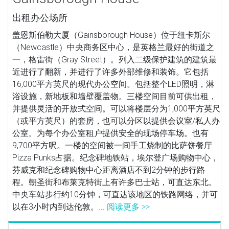
出租办公场所
盖恩斯伯勒大厦（Gainsborough House）位于纽卡斯尔
（Newcastle）中央商务区中心，是英格兰最好的街道之
一，格雷街（Gray Street）。列入二级保护建筑的建筑最
近进行了翻新，并进行了许多外部维修和装饰。它包括
16,000平方英尺的现代办公空间。包括整个LED照明，淋
浴设施，新地板和墙壁覆盖物。三楼空间目前可供出租，
并提供灵活的开放式空间。可以将楼层分为1,000平方英尺
（或平方英尺）的套房，也可以分区以提供会议室/私人办
公室。为每个办公室租户提供安全的现场停车场。也有
9,700平方呎。一楼的空间被一间手工烧制的比萨饼餐厅
Pizza Punks占据。纪念碑地铁站，埃尔登广场购物中心，
芬威克和纪念碑购物中心距离酒店不到2分钟的步行路
程。朝圣街和布莱克特街上有许多巴士站，可直达东北。
中央车站步行约10分钟，可直达该地区的铁路网络，并可
以在3小时内到达伦敦。...
阅读更多 >>