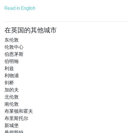
Read in English
在英国的其他城市
东伦敦
伦敦中心
伯恩茅斯
伯明翰
利兹
利物浦
剑桥
加的夫
北伦敦
南伦敦
布莱顿和霍夫
布里斯托尔
新城堡
曼彻斯特