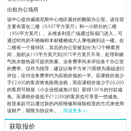
出租办公场所
该中心提供威德尼斯中心地区最好的翻新办公室。该住宿
主要布置在二楼（9,937平方英尺）和一小部分的二楼
（950平方英尺）。从维多利亚广场通过双扇门进入，可
通过时尚的不锈钢和木材楼梯或六人乘电梯到达一楼。在
二楼有一个接待区，其后的办公室被划分为12个蜂窝房
间，面积从115平方英尺到2875平方英尺不等。处理和燃
气热水散热器可提供热量。业务费率尚未评估各个办公室
的费率。仅作为指导，建议以每平方米70英镑为基础进行
评估，应付业务费率约为应税价值的一半。应课税价值少
于£2,600的客房将免除商业税，而应课税价值少于£6,000
的客房可根据《小企业税减免计划》获得100％的付款减
免。应课税价值低于£12,000的客房也可享受一些减免。
租赁条款可以通过新的内部维修和保险租赁的方式来使用
该财产，期限为协议年。...
阅读更多 >>
获取报价