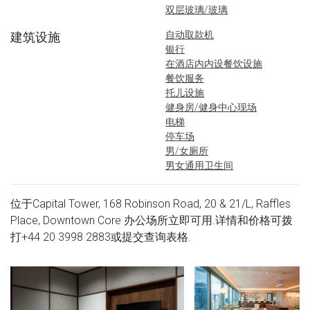
双层玻璃/玻璃
自动取款机
建筑设施
银行
在酒店内内设餐饮设施
餐饮服务
托儿设施
健身房/健身中心现场
电梯
停车场
男/女厕所
男女通用卫生间
位于Capital Tower, 168 Robinson Road, 20 & 21/L, Raffles
Place, Downtown Core 办公场所立即可用.详情和价格可拨
打
+44 20 3998 2883
或提交查询表格.