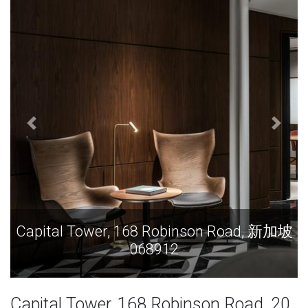
Capital Tower, 168 Robinson Road, 新加坡
C
068912
Capital Tower, 168 Robinson Road, 20