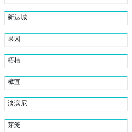
新达城
果园
梧槽
樟宜
淡滨尼
芽笼