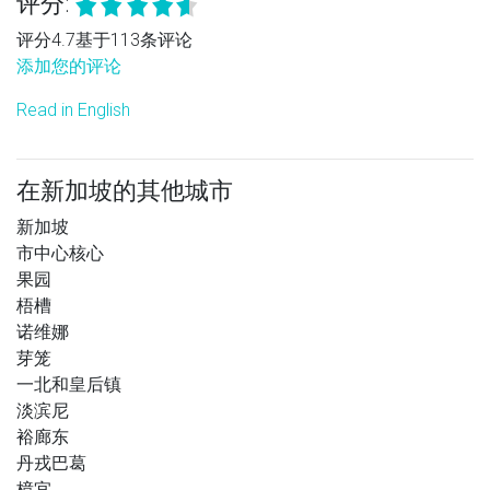
评分:
评分4.7基于113条评论
添加您的评论
Read in English
在新加坡的其他城市
新加坡
市中心核心
果园
梧槽
诺维娜
芽笼
一北和皇后镇
淡滨尼
裕廊东
丹戎巴葛
樟宜