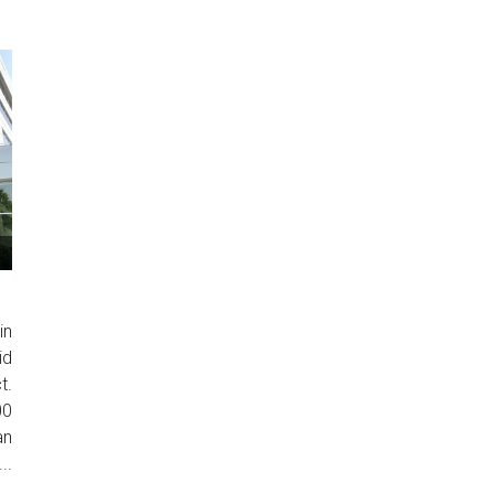
in
id
t.
00
an
..