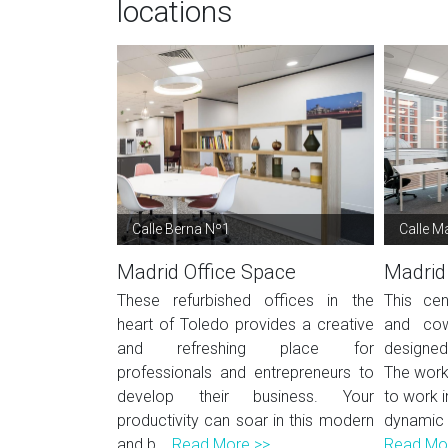
locations
Calle Berna Nº1
Calle Ma
Madrid Office Space
Madrid
These refurbished offices in the
This cen
heart of Toledo provides a creative
and cow
and refreshing place for
designed
professionals and entrepreneurs to
The work
develop their business. Your
to work i
productivity can soar in this modern
dynamic
and b...
Read More >>
Read Mo