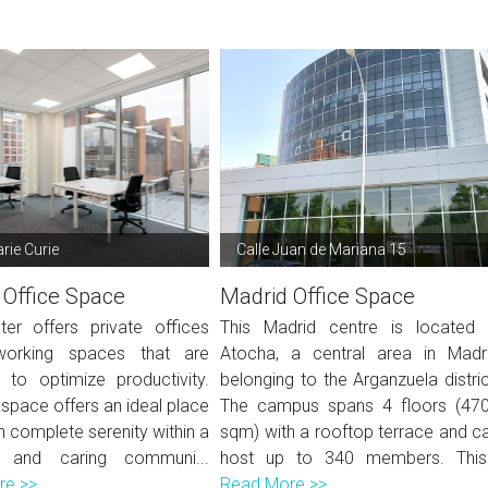
rie Curie
Calle Juan de Mariana 15
 Office Space
Madrid Office Space
ter offers private offices
This Madrid centre is located 
orking spaces that are
Atocha, a central area in Madr
 to optimize productivity.
belonging to the Arganzuela distric
space offers an ideal place
The campus spans 4 floors (47
n complete serenity within a
sqm) with a rooftop terrace and c
 and caring communi...
host up to 340 members. This.
re >>
Read More >>