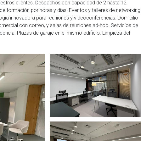
estros clientes. Despachos con capacidad de 2 hasta 12
 de formación por horas y días. Eventos y talleres de networking
gía innovadora para reuniones y videoconferencias. Domicilio
a comercial con correo, y salas de reuniones ad-hoc. Servicios de
ncia. Plazas de garaje en el mismo edificio. Limpieza del