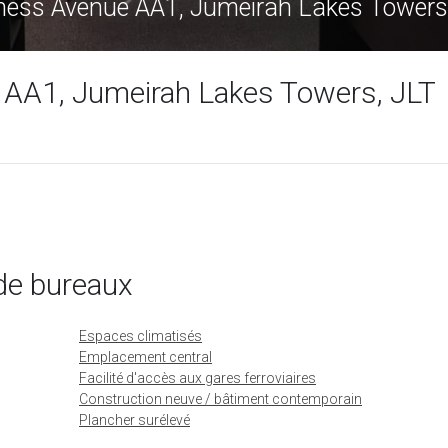
ess Avenue AA1, Jumeirah Lakes Towers
AA1, Jumeirah Lakes Towers, JLT
de bureaux
Espaces climatisés
Emplacement central
Facilité d'accès aux gares ferroviaires
Construction neuve / bâtiment contemporain
Plancher surélevé