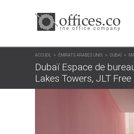
ACCUEIL
ÉMIRATS ARABES UNIS
DUBAÏ
MA
Dubaï Espace de burea
Lakes Towers, JLT Free