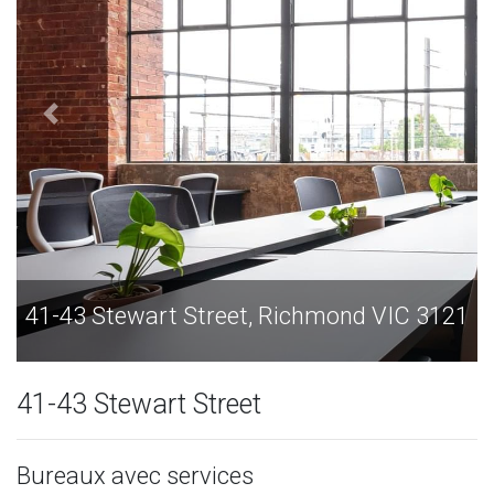
41-43 Stewart Street, Richmond VIC 3121
4
41-43 Stewart Street
Bureaux avec services