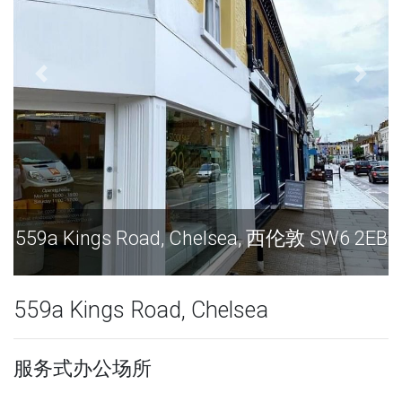
lsea, 西伦敦 SW6 2EB
559a Kings Road, Chelse
559a Kings Road, Chelsea
服务式办公场所