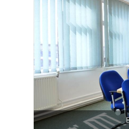
House, Cheney Manor, 斯温顿 SN2 2PJ