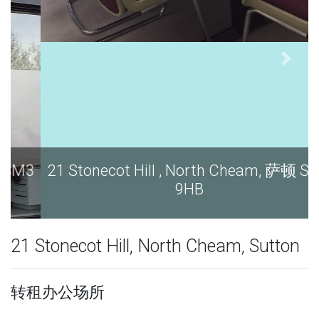
21 Stonecot Hill , North Cheam, 萨顿 SM3
9HB
21 Stonecot Hill, North Cheam, Sutton
转租办公场所