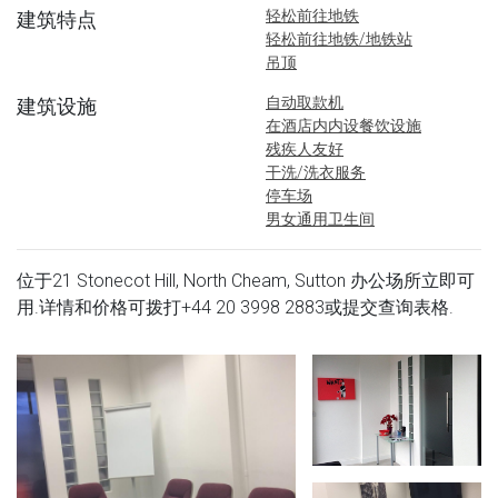
轻松前往地铁
建筑特点
轻松前往地铁/地铁站
吊顶
自动取款机
建筑设施
在酒店内内设餐饮设施
残疾人友好
干洗/洗衣服务
停车场
男女通用卫生间
位于21 Stonecot Hill, North Cheam, Sutton 办公场所立即可
用.详情和价格可拨打
+44 20 3998 2883
或提交查询表格.