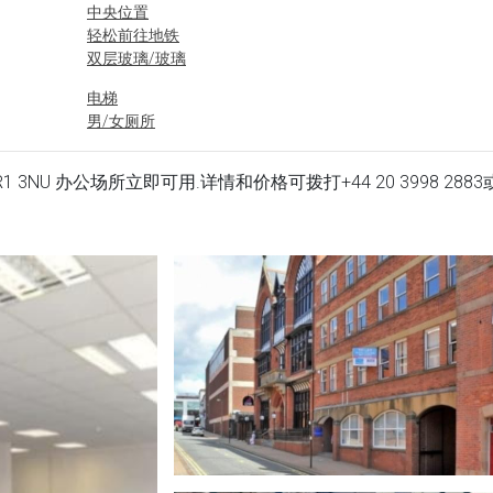
中央位置
轻松前往地铁
双层玻璃/玻璃
电梯
男/女厕所
reston, PR1 3NU 办公场所立即可用.详情和价格可拨打
+44 20 3998 2883