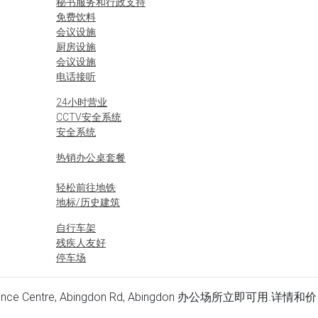
秘书服务和行政支持
免费饮料
会议设施
厨房设施
会议设施
电话接听
24小时营业
CCTV安全系统
安全系统
热销办公桌套餐
轻松前往地铁
地标/历史建筑
自行车架
残疾人友好
停车场
 Science Centre, Abingdon Rd, Abingdon 办公场所立即可用.详情和价