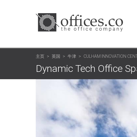
主页
英国
牛津
CULHAM INNOVATION CENT
Dynamic Tech Office Sp