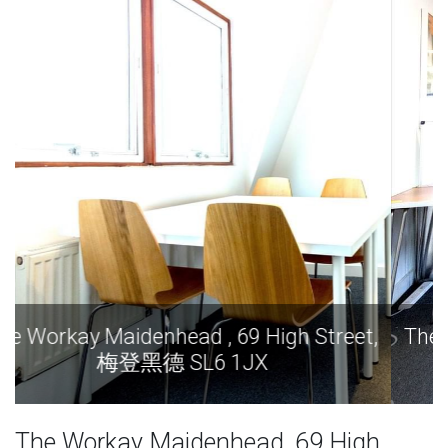
et,
The Workay Maidenhead , 69 High Street,
梅登黑德 SL6 1JX
The Workay Maidenhead, 69 High