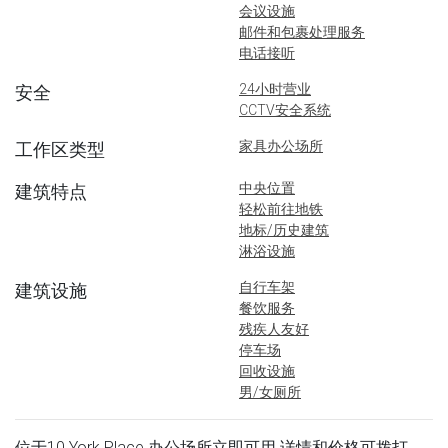
会议设施
邮件和包裹处理服务
电话接听
24小时营业
安全
CCTV安全系统
家具办公场所
工作区类型
中央位置
建筑特点
轻松前往地铁
地标/历史建筑
淋浴设施
自行车架
建筑设施
餐饮服务
残疾人友好
停车场
回收设施
男/女厕所
位于10 York Place 办公场所立即可用.详情和价格可拨打