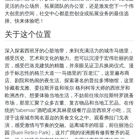
灵活的办公场所、拓展团队的办公室，还是激发您下一个伟
大创意的空间，社交中心都是您创业或拓展业务的最佳选
择。快来体验吧！
关于这个位置
深入探索西班牙的心脏地带，来到充满活力的城市马德里，
感受历史、艺术和文化的魅力。您可以沉浸于宏伟壮丽的皇
宫，感受巴洛克建筑的精髓，并亲眼见证卫兵换岗仪式。漫
步于标志性的格兰大道——马德里的“百老汇”，这里遍布商
店、剧院和热闹的夜生活。探索著名的普拉多博物馆，这里
珍藏着戈雅、委拉斯开兹和埃尔·格列柯等大师的西班牙和
欧洲杰作。想要体验当地生活，不妨前往埃尔拉斯特罗跳蚤
市场，那里汇聚了众多古董、复古物品和当地工艺品。在传
统的“tabernas”酒吧或米其林星级餐厅品尝西班牙小吃，沉
浸于这座城市闻名遐迩的美食文化之中。观看弗拉门戈表
演，感受激情与节奏的交融。远离城市的喧嚣，前往丽池公
园 (Buen Retiro Park)，这片广阔的绿洲拥有修剪整齐的花