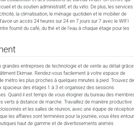
ueil et du soutien administratif, et du vélo. De plus, les services
ectricité, la climatisation, le ménage quotidien et le mobilier de
d'avoir un accès 24 heures sur 24 en 7 jours sur 7 avec le WIFI
ntre fournit du café, du thé et de l'eau à chaque étage pour les
ment
es grandes entreprises de technologie et de vente au détail grâce
bâtiment Ekimae. Rendez-vous facilement à votre espace de
t de métro les plus proches à quelques minutes à pied. Trouvez d
x spacieux des étages 1 à 3 et organisez des sessions
uses. Quand il est temps de vous éloigner du bureau des membres
 verts à distance de marche. Travaillez de manière productive
loisonnés et les salles de réunion, avec une équipe de réceptio
sque les affaires sont terminées pour la journée, vous êtes entou
 boutiques haut de gamme et de divertissements animés.