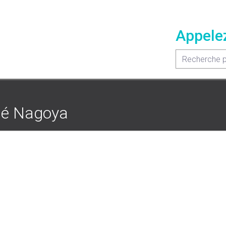
Appele
pé Nagoya