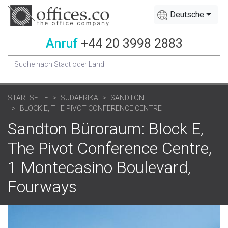
Deutsche
Anruf
+44 20 3998 2883
STARTSEITE
SÜDAFRIKA
SANDTON
BLOCK E, THE PIVOT CONFERENCE CENTRE
Sandton Büroraum: Block E,
The Pivot Conference Centre,
1 Montecasino Boulevard,
Fourways