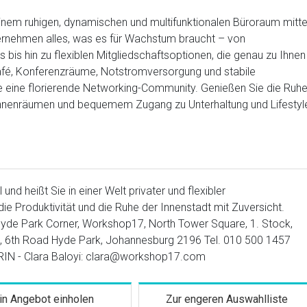
inem ruhigen, dynamischen und multifunktionalen Büroraum mitt
ternehmen alles, was es für Wachstum braucht – von
is hin zu flexiblen Mitgliedschaftsoptionen, die genau zu Ihnen
afé, Konferenzräume, Notstromversorgung und stabile
ie eine florierende Networking-Community. Genießen Sie die Ruh
 Innenräumen und bequemem Zugang zu Unterhaltung und Lifestyl
nd heißt Sie in einer Welt privater und flexibler
e Produktivität und die Ruhe der Innenstadt mit Zuversicht.
yde Park Corner, Workshop17, North Tower Square, 1. Stock,
e, 6th Road Hyde Park, Johannesburg 2196 Tel. 010 500 1457
 - Clara Baloyi: clara@workshop17.com
in Angebot einholen
Zur engeren Auswahlliste