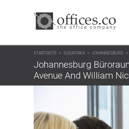
STARTSEITE
SÜDAFRIKA
JOHANNESBURG
Johannesburg Büroraum
Avenue And William Nico