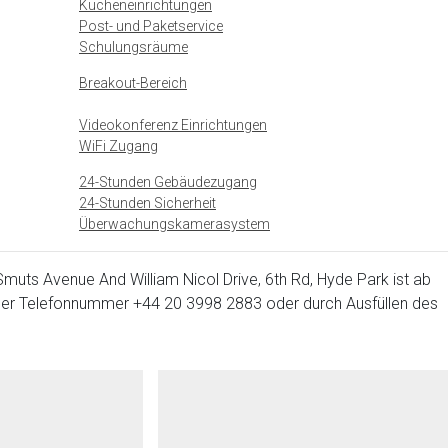
Kücheneinrichtungen
Post- und Paketservice
Schulungsräume
Breakout-Bereich
Videokonferenz Einrichtungen
WiFi Zugang
24-Stunden Gebäudezugang
24-Stunden Sicherheit
Überwachungskamerasystem
Smuts Avenue And William Nicol Drive, 6th Rd, Hyde Park ist ab
r der Telefonnummer
+44 20 3998 2883
oder durch Ausfüllen des