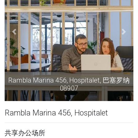
Rambla Marina 456, Hospitalet, 巴塞罗纳
R
08907
Rambla Marina 456, Hospitalet
共享办公场所