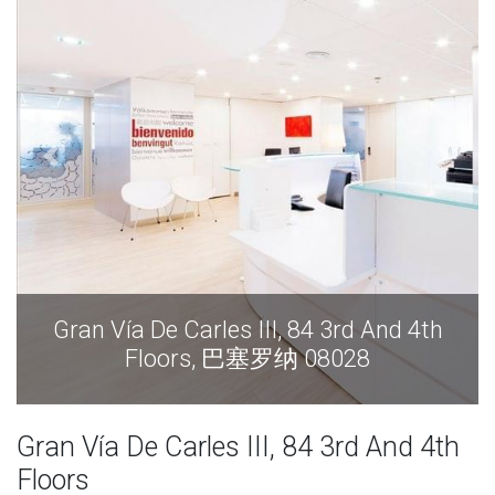
Gran Vía De Carles III, 84 3rd And 4th
Gr
Floors, 巴塞罗纳 08028
Gran Vía De Carles III, 84 3rd And 4th
Floors