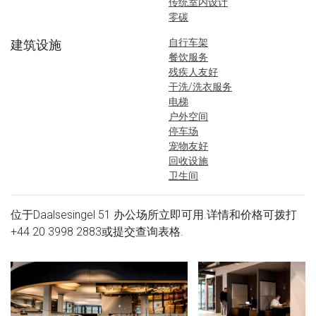
传统室内设计
零碳
自行车架
建筑设施
餐饮服务
残疾人友好
干洗/洗衣服务
电梯
户外空间
停车场
宠物友好
回收设施
卫生间
位于Daalsesingel 51 办公场所立即可用.详情和价格可拨打
+44 20 3998 2883
或提交查询表格.