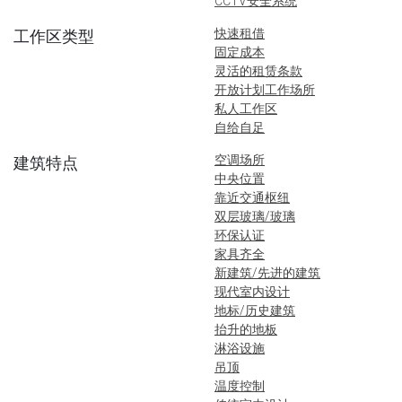
CCTV安全系统
快速租借
工作区类型
固定成本
灵活的租赁条款
开放计划工作场所
私人工作区
自给自足
空调场所
建筑特点
中央位置
靠近交通枢纽
双层玻璃/玻璃
环保认证
家具齐全
新建筑/先进的建筑
现代室内设计
地标/历史建筑
抬升的地板
淋浴设施
吊顶
温度控制